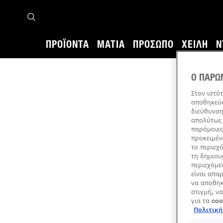
ΠΡΟΪΌΝΤΑ
ΜΆΤΙΑ
ΠΡΌΣΩΠΟ
ΧΕΊΛΗ
Ν
Αρχική σελίδα
Πολιτική Προστασίας Προσωπικών Δεδομένων
Ο ΠΑΡΩ
Στον ιστό
αποθηκεύσ
διεύθυνση
απολύτως 
παρόμοιες
προκειμέν
το περιεχ
τη δημιου
περιεχόμε
είναι απα
να αποθηκ
στιγμή, να
για τα co
Πολιτικ