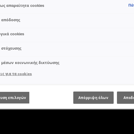
Πά
ως απαραίτητα cookies
s απόδοσης
γικά cookies
s στόχευσης
s μέσων κοινωνικής δικτύωσης
ις για τα cookies
ΧΆΡΤΗΣ ΙΣΤΟΣΕΛΊΔΑΣ
θμίσεις Cookie
Πολιτική Διαχείρισης Περιεχομένου Χρηστών
υση επιλογών
Απόρριψη όλων
Αποδ