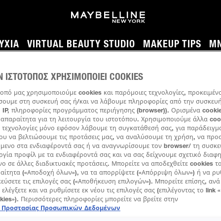
ΎΧΙΑ
VIRTUAL BEAUTY STUDIO
MAKEUP TIPS
MN
Ν ΙΣΤΟΤΟΠΟΣ ΧΡΗΣΙΜΟΠΟΙΕΙ COOKIES
τοπό μας χρησιμοποιούμε cookies και παρόμοιες τεχνολογίες, προκειμέν
ουμε στη συσκευή σας ή/και να λάβουμε πληροφορίες από την συσκευή 
 IP, πληροφορίες προγράμματος περιήγησης (browser)). Ορισμένα cookie
απαραίτητα για τη λειτουργία του ιστοτόπου. Χρησιμοποιούμε άλλα coo
 τεχνολογίες μόνο εφόσον λάβουμε τη συγκατάθεσή σας, για παράδειγμ
ου να βελτιώσουμε τις προτάσεις μας, να αναλύσουμε τη χρήση, να πρ
όμενο στα ενδιαφέροντά σας ή να αναγνωρίσουμε τον browser/ τη συσκε
ργία προφίλ με τα ενδιαφέροντά σας και να σας δείχνουμε σχετικό διαφ
νο σε άλλες διαδικτυακές προτάσεις. Μπορείτε να αποδεχθείτε cookies τ
ραίτητα («Αποδοχή όλων»), να τα απορρίψετε («Απόρριψη όλων») ή να ρυ
εύσετε τις επιλογές σας («Αποθήκευση επιλογών»). Μπορείτε επίσης, αν
 ελέγξετε και να ρυθμίσετε εκ νέου τις επιλογές σας (επιλέγοντας το link 
okies»). Περισσότερες πληροφορίες μπορείτε να βρείτε στην
ή Προστασίας Προσωπικών Δεδομένων