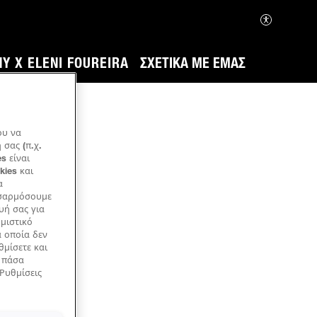
Y X ELENI FOUREIRA
ΣΧΕΤΙΚΆ ΜΕ ΕΜΆΣ
ου να
σας (π.χ.
s είναι
kies και
α
οσαρμόσουμε
υή σας για
ημιστικό
α οποία δεν
θμίσετε και
ά πάσα
«Ρυθμίσεις