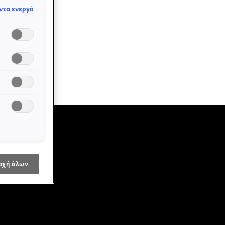
ντα ενεργό
οχή όλων