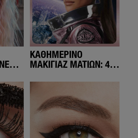
ΚΑΘΗΜΕΡΙΝΌ
INER
ΜΑΚΙΓΙΆΖ ΜΑΤΙΏΝ: 4
 ΜΕ
ΕΎΚΟΛΑ LOOKS ΠΟΥ
ΘΑ ΛΑΤΡΈΨΕΙΣ!