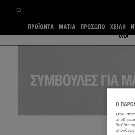
ΠΡΟΪΌΝΤΑ
ΜΆΤΙΑ
ΠΡΌΣΩΠΟ
ΧΕΊΛΗ
Ν
ΌΛΑ
ΣΥΜΒΟΥΛΕΣ ΓΙΑ Μ
Ο ΠΑΡΩ
Στον ιστό
αποθηκεύσ
διεύθυνση
απολύτως 