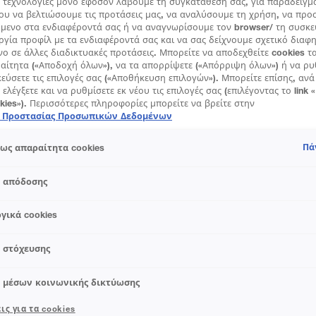
 τεχνολογίες μόνο εφόσον λάβουμε τη συγκατάθεσή σας, για παράδειγμ
μακιγιάζ ματιών είναι εδώ από την Maybelline New York! Κάνε μ
ου να βελτιώσουμε τις προτάσεις μας, να αναλύσουμε τη χρήση, να πρ
όμενο στα ενδιαφέροντά σας ή να αναγνωρίσουμε τον browser/ τη συσκε
αι ανανέωσε το βλέμμα σου! Πάρε έμπνευση για να δοκιμάσεις νέ
ργία προφίλ με τα ενδιαφέροντά σας και να σας δείχνουμε σχετικό διαφ
γιάζ για τα μάτια. Εδώ θα ανακαλύψεις τα πιο χρήσιμα tips για μα
νο σε άλλες διαδικτυακές προτάσεις. Μπορείτε να αποδεχθείτε cookies τ
υ χαρακτηριστικό. Από την τέχνη της σκιάς για ένα σαγηνευτικ
ραίτητα («Αποδοχή όλων»), να τα απορρίψετε («Απόρριψη όλων») ή να ρυ
εύσετε τις επιλογές σας («Αποθήκευση επιλογών»). Μπορείτε επίσης, αν
 eyeliner που θα δώσουν ένταση στο βλέμμα σου. Μάθε όλα τα tip
 ελέγξετε και να ρυθμίσετε εκ νέου τις επιλογές σας (επιλέγοντας το link 
λεια γραμμή, αλλά και χρήσιμα tips για φρύδια για να τα διαμορφ
okies»). Περισσότερες πληροφορίες μπορείτε να βρείτε στην
ικά, δεν θα μπορούσε να λείπει η αγαπημένη σου μάσκαρα ματι
ή Προστασίας Προσωπικών Δεδομένων
φαρμόσεις τη σωστή μάσκαρα για εντυπωσιακό όγκο και μήκος. Μ
Πά
ως απαραίτητα cookies
, τα μάτια σου θα γίνουν το επίκεντρο κάθε σου εμφάνισης αλλά
s απόδοσης
γικά cookies
 ΓΙΑ ΤΟ EYELINER
TIPS ΓΙΑ ΤΑ ΦΡΎΔΙΑ
TIPS ΓΙΑ
s στόχευσης
s μέσων κοινωνικής δικτύωσης
ΝΈΟ
ις για τα cookies