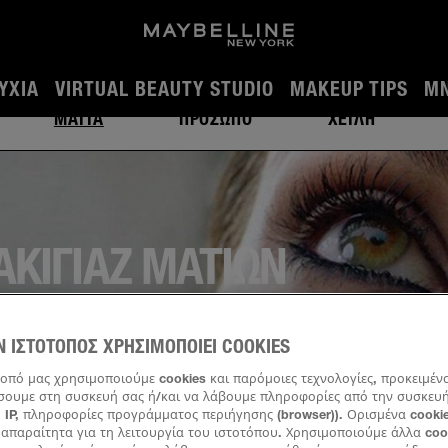
TUTORIAL ΚΑΙ ΣΥΜΒΟΥΛΕΣ ΜΑΚΙΓΙΑΖ
ΎΧΙΑ
VIRTUAL BEAUTY STUDIO
MAKEUP TIPS
MN
ΜΑΤΙΑ
ΠΡΟΣΩΠΟ
ΧΕΙΛΗ
ΑΚΙΓΙΑΖ ΜΑΤΙΩΝ
Ν ΙΣΤΟΤΟΠΟΣ ΧΡΗΣΙΜΟΠΟΙΕΙ COOKIES
τοπό μας χρησιμοποιούμε cookies και παρόμοιες τεχνολογίες, προκειμέν
ουμε στη συσκευή σας ή/και να λάβουμε πληροφορίες από την συσκευή 
 IP, πληροφορίες προγράμματος περιήγησης (browser)). Ορισμένα cookie
απαραίτητα για τη λειτουργία του ιστοτόπου. Χρησιμοποιούμε άλλα coo