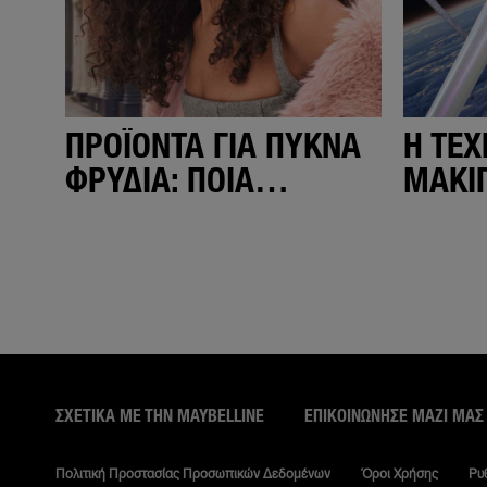
ΠΡΟΪΌΝΤΑ ΓΙΑ ΠΥΚΝΆ
Η ΤΈΧ
ΦΡΎΔΙΑ: ΠΟΙΆ
ΜΑΚΙΓ
ΠΡΑΓΜΑΤΙΚΆ
ΧΡΩΜΑ
ΧΡΕΙΆΖΟΜΑΙ;
ΣΧΕΤΙΚΑ ΜΕ ΤΗΝ MAYBELLINE
ΕΠΙΚΟΙΝΏΝΗΣΕ ΜΑΖΊ ΜΑΣ
Πολιτική Προστασίας Προσωπικών Δεδομένων
Όροι Χρήσης
Ρυ