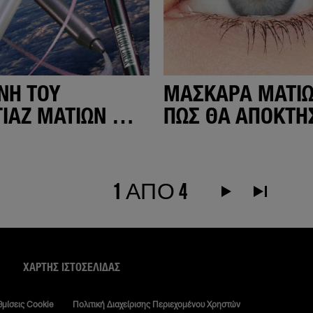
ΝΗ ΤΟΥ
ΜΆΣΚΑΡΑ ΜΑΤΙΏ
ΙΆΖ ΜΑΤΙΏΝ ΜΕ
ΠΏΣ ΘΑ ΑΠΟΚΤΉ
ΤΙΣΤΆ EYELINER
ΤΙΣ ΠΙΟ WOW
ΒΛΕΦΑΡΊΔΕΣ!
1 ΑΠΟ 4
Next Page alt text
Τελευταία σ
ΧΆΡΤΗΣ ΙΣΤΟΣΕΛΊΔΑΣ
θμίσεις Cookie
Πολιτική Διαχείρισης Περιεχομένου Χρηστών