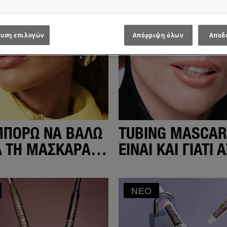
υση επιλογών
Απόρριψη όλων
Αποδ
ΜΠΟΡΏ ΝΑ ΒΆΛΩ
TUBING MASCARA
Ά ΤΗ ΜΆΣΚΑΡΑ
ΕΊΝΑΙ ΚΑΙ ΓΙΑΤΊ Α
 ΝΑ ΛΕΡΩΘΏ;
ΝΑ ΤΗΝ
ΧΡΗΣΙΜΟΠΟΙΉΣΕΙ
ΝΈΟ