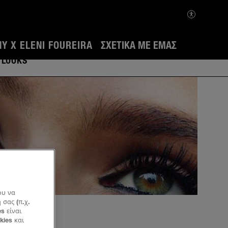
Y X ELENI FOUREIRA
ΣΧΕΤΙΚΆ ΜΕ ΕΜΆΣ
LOOKS
ου να
σας (π.χ.
s είναι
kies και