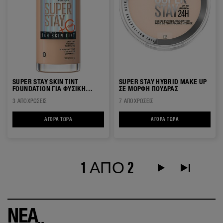
SUPER STAY SKIN TINT
SUPER STAY HYBRID MAKE UP
FOUNDATION ΓΙΑ ΦΥΣΙΚΗ
ΣΕ ΜΟΡΦΗ ΠΟΥΔΡΑΣ
ΚΑΛΥΨΗ & ΛΑΜΨΗ
3 ΑΠΟΧΡΏΣΕΙΣ
7 ΑΠΟΧΡΏΣΕΙΣ
ΑΓΟΡΆ ΤΏΡΑ
SUPER STAY SKIN TINT FOUNDATION ΓΙΑ ΦΥΣΙΚΗ ΚΑΛΥΨΗ & ΛΑΜΨΗ
ΑΓΟΡΆ ΤΏΡΑ
SUPER STAY HYBRI
1 ΑΠΟ 2
Next Page alt text
Τελευταία σ
ΝΕΑ