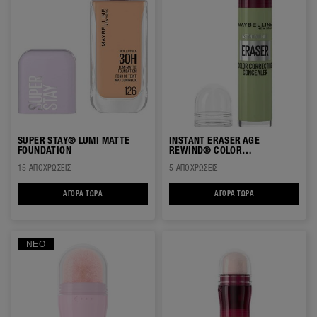
SUPER STAY® LUMI MATTE
INSTANT ERASER AGE
FOUNDATION
REWIND® COLOR
CORRECTING CONCEALER ΜΕ
15 ΑΠΟΧΡΏΣΕΙΣ
5 ΑΠΟΧΡΏΣΕΙΣ
ΣΦΟΥΓΓΑΡΆΚΙ
ΑΓΟΡΆ ΤΏΡΑ
SUPER STAY® LUMI MATTE FOUNDATION
ΑΓΟΡΆ ΤΏΡΑ
INSTANT ERASER A
ΝΈΟ