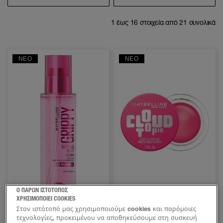
1
έως
16
στοιχεία από
21
συνολικά
ΝΈΟ
ΝΈΟ
Ο ΠΑΡΩΝ ΙΣΤΟΤΟΠΟΣ
ΧΡΗΣΙΜΟΠΟΙΕΙ COOKIES
GRIPPY SETTING MIST SPRAY
CLOUDTOPIA CHEEK & LIP
MOUSSE ΡΟΥΖ ΠΡΟΣΩΠΟΥ
Στον ιστότοπό μας χρησιμοποιούμε cookies και παρόμοιες
τεχνολογίες, προκειμένου να αποθηκεύσουμε στη συσκευή
1 ΑΠΌΧΡΩΣΗ
8 ΑΠΟΧΡΏΣΕΙΣ