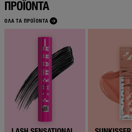
ΠΡΟΪΟΝΤΑ
ΌΛΑ ΤΑ ΠΡΟΪΌΝΤΑ
LASH SENSATIONAL
SUNKISSER