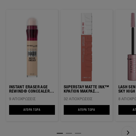
INSTANT ERASER AGE
SUPERSTAY MATTE INK™
LASH SE
REWIND® CONCEALER
ΚΡΑΓΙΟΝ ΜΑΚΡΑΣ
SKY HIGH ΜΑΣΚΑΡΑ ΓΙ
ΜΕ ΣΦΟΥΓΓΑΡΑΚΙ
ΔΙΑΡΚΕΙΑΣ
ΜΗΚΟΣ &
9 ΑΠΟΧΡΏΣΕΙΣ
32 ΑΠΟΧΡΏΣΕΙΣ
8 ΑΠΟΧΡΏ
ΑΓΟΡΆ ΤΏΡΑ
INSTANT ERASER AGE REWIND® CONCEALER ΜΕ ΣΦΟΥΓΓΑΡΑΚΙ
ΑΓΟΡΆ ΤΏΡΑ
SUPERSTAY MATTE INK™ ΚΡΑΓ
Α