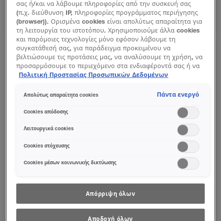
σας ή/και να λάβουμε πληροφορίες από την συσκευή σας
(π.χ. διεύθυνση IP, πληροφορίες προγράμματος περιήγησης
ΑΓΟΡΆ ΤΏΡΑ
GRIPPY SETTING MIST SPRAY
ΑΓΟΡΆ ΤΏΡΑ
CLOUDTOPIA CHEEK
(browser)). Ορισμένα cookies είναι απολύτως απαραίτητα για
τη λειτουργία του ιστοτόπου. Χρησιμοποιούμε άλλα cookies
και παρόμοιες τεχνολογίες μόνο εφόσον λάβουμε τη
συγκατάθεσή σας, για παράδειγμα προκειμένου να
βελτιώσουμε τις προτάσεις μας, να αναλύσουμε τη χρήση, να
προσαρμόσουμε το περιεχόμενο στα ενδιαφέροντά σας ή να
αναγνωρίσουμε τον browser/ τη συσκευή σας για τη
Πολιτική Προστασίας Προσωπικών Δεδομένων
δημιουργία προφίλ με τα ενδιαφέροντά σας και να σας
δείχνουμε σχετικό διαφημιστικό περιεχόμενο σε άλλες
Πάντα ενεργό
Απολύτως απαραίτητα cookies
διαδικτυακές προτάσεις. Μπορείτε να αποδεχθείτε cookies τα
οποία δεν είναι απαραίτητα («Αποδοχή όλων»), να τα
Cookies απόδοσης
απορρίψετε («Απόρριψη όλων») ή να ρυθμίσετε και να
αποθηκεύσετε τις επιλογές σας («Αποθήκευση επιλογών»).
Λειτουργικά cookies
Μπορείτε επίσης, ανά πάσα στιγμή, να ελέγξετε και να
ρυθμίσετε εκ νέου τις επιλογές σας (επιλέγοντας το link
Cookies στόχευσης
«Ρυθμίσεις για τα cookies»). Περισσότερες πληροφορίες
Cookies μέσων κοινωνικής δικτύωσης
μπορείτε να βρείτε στην
Απόρριψη όλων
ΑΝΑΚΆΛΥΨΕ ΈΝΑ FOUNDATION ΠΟΥ ΦΡΟΝΤΊΖΕΙ ΤΗΝ ΕΠΙΔΕΡΜΊΔΑ
ΣΑΝ ΈΝΑ SKINCARE ΠΡΟΪΌΝ.
Αποδοχή όλων