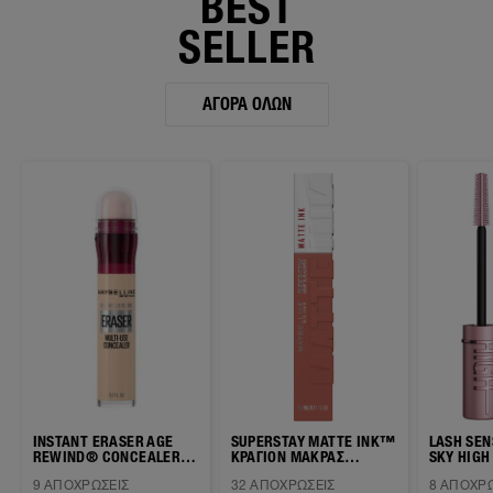
BEST
SELLER
ΑΓΟΡΆ ΌΛΩΝ
INSTANT ERASER AGE
SUPERSTAY MATTE INK™
LASH SE
REWIND® CONCEALER
ΚΡΑΓΙΟΝ ΜΑΚΡΑΣ
SKY HIGH ΜΑΣΚΑΡΑ ΓΙ
ΜΕ ΣΦΟΥΓΓΑΡΑΚΙ
ΔΙΑΡΚΕΙΑΣ
ΜΗΚΟΣ &
9 ΑΠΟΧΡΏΣΕΙΣ
32 ΑΠΟΧΡΏΣΕΙΣ
8 ΑΠΟΧΡΏ