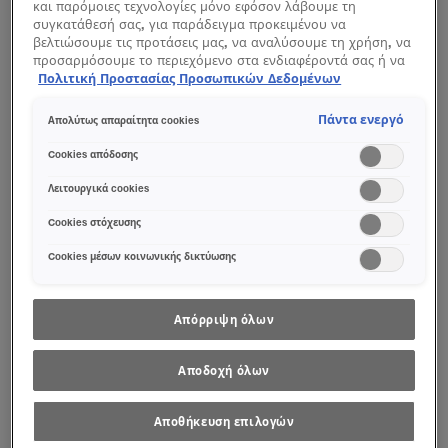
και παρόμοιες τεχνολογίες μόνο εφόσον λάβουμε τη
συγκατάθεσή σας, για παράδειγμα προκειμένου να
ΦΊΛΤΡΟ
ΤΑΞΙΝΟΜΗΣΗ ΚΑΤΆ
βελτιώσουμε τις προτάσεις μας, να αναλύσουμε τη χρήση, να
προσαρμόσουμε το περιεχόμενο στα ενδιαφέροντά σας ή να
αναγνωρίσουμε τον browser/ τη συσκευή σας για τη
Πολιτική Προστασίας Προσωπικών Δεδομένων
1
έως
1
στοιχεία από
1
συνολικά
δημιουργία προφίλ με τα ενδιαφέροντά σας και να σας
δείχνουμε σχετικό διαφημιστικό περιεχόμενο σε άλλες
Πάντα ενεργό
Απολύτως απαραίτητα cookies
διαδικτυακές προτάσεις. Μπορείτε να αποδεχθείτε cookies τα
οποία δεν είναι απαραίτητα («Αποδοχή όλων»), να τα
Cookies απόδοσης
απορρίψετε («Απόρριψη όλων») ή να ρυθμίσετε και να
αποθηκεύσετε τις επιλογές σας («Αποθήκευση επιλογών»).
Λειτουργικά cookies
Μπορείτε επίσης, ανά πάσα στιγμή, να ελέγξετε και να
ρυθμίσετε εκ νέου τις επιλογές σας (επιλέγοντας το link
Cookies στόχευσης
«Ρυθμίσεις για τα cookies»). Περισσότερες πληροφορίες
Cookies μέσων κοινωνικής δικτύωσης
μπορείτε να βρείτε στην
Απόρριψη όλων
Αποδοχή όλων
Αποθήκευση επιλογών