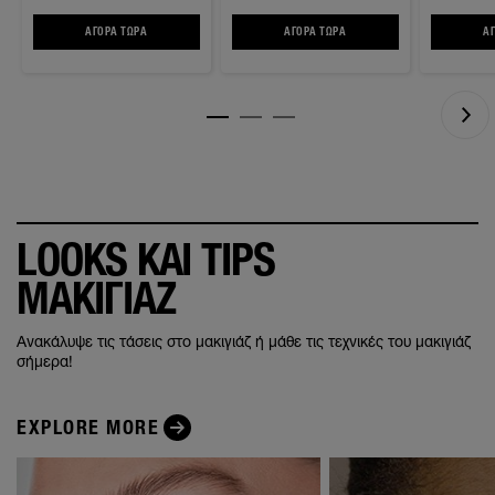
ΑΓΟΡΆ ΤΏΡΑ
INSTANT ERASER AGE REWIND® CONCEALER ΜΕ ΣΦΟΥΓΓΑΡΑΚΙ
ΑΓΟΡΆ ΤΏΡΑ
SUPERSTAY MATTE INK™ ΚΡΑΓ
Α
LOOKS ΚΑΙ TIPS
ΜΑΚΙΓΙΑΖ
Ανακάλυψε τις τάσεις στο μακιγιάζ ή μάθε τις τεχνικές του μακιγιάζ
σήμερα!
EXPLORE MORE