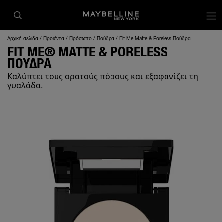
op
Αρχική σελίδα
Προϊόντα
Πρόσωπο
Πούδρα
Fit Me Matte & Poreless Πούδρα
FIT ME® MATTE & PORELESS
ΠΟΥΔΡΑ
Καλύπτει τους ορατούς πόρους και εξαφανίζει τη
γυαλάδα.