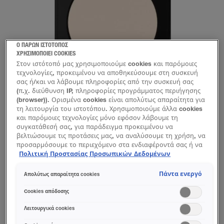
Ο ΠΑΡΩΝ ΙΣΤΟΤΟΠΟΣ
ΧΡΗΣΙΜΟΠΟΙΕΙ COOKIES
Στον ιστότοπό μας χρησιμοποιούμε cookies και παρόμοιες
τεχνολογίες, προκειμένου να αποθηκεύσουμε στη συσκευή
σας ή/και να λάβουμε πληροφορίες από την συσκευή σας
(π.χ. διεύθυνση IP, πληροφορίες προγράμματος περιήγησης
(browser)). Ορισμένα cookies είναι απολύτως απαραίτητα για
τη λειτουργία του ιστοτόπου. Χρησιμοποιούμε άλλα cookies
και παρόμοιες τεχνολογίες μόνο εφόσον λάβουμε τη
συγκατάθεσή σας, για παράδειγμα προκειμένου να
βελτιώσουμε τις προτάσεις μας, να αναλύσουμε τη χρήση, να
προσαρμόσουμε το περιεχόμενο στα ενδιαφέροντά σας ή να
αναγνωρίσουμε τον browser/ τη συσκευή σας για τη
Πολιτική Προστασίας Προσωπικών Δεδομένων
δημιουργία προφίλ με τα ενδιαφέροντά σας και να σας
δείχνουμε σχετικό διαφημιστικό περιεχόμενο σε άλλες
Πάντα ενεργό
Απολύτως απαραίτητα cookies
διαδικτυακές προτάσεις. Μπορείτε να αποδεχθείτε cookies τα
IVORY
οποία δεν είναι απαραίτητα («Αποδοχή όλων»), να τα
Cookies απόδοσης
απορρίψετε («Απόρριψη όλων») ή να ρυθμίσετε και να
ΔΟΚΙΜΑΣΕ ΤΟ
αποθηκεύσετε τις επιλογές σας («Αποθήκευση επιλογών»).
Λειτουργικά cookies
Μπορείτε επίσης, ανά πάσα στιγμή, να ελέγξετε και να