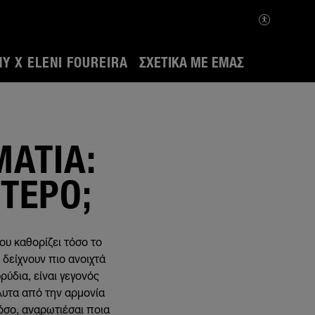
Y X ELENI FOUREIRA
ΣΧΕΤΙΚΆ ΜΕ ΕΜΆΣ
ΜΆΤΙΑ:
ΌΤΕΡΟ;
ου καθορίζει τόσο το
δείχνουν πιο ανοιχτά
ρύδια, είναι γεγονός
λυτα από την αρμονία
όσο, αναρωτιέσαι ποια