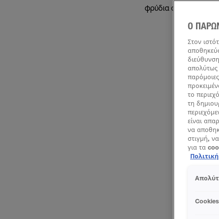
φρύδια ανάλογα με τα 
Ο ΠΑΡΩ
Στον ιστό
αποθηκεύσ
διεύθυνση
απολύτως 
παρόμοιες
προκειμέν
το περιεχ
τη δημιου
περιεχόμε
είναι απα
να αποθηκ
στιγμή, να
για τα co
Πολιτικ
Απολύτ
Cookie