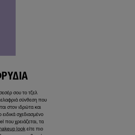
ΦΡΎΔΙΑ
εσεσέρ σου το τζελ
ει ελαφριά σύνθεση που
ται στον ιδρώτα και
ο ειδικά σχεδιασμένο
l που χρειάζεται, τα
akeup look
είτε πιο