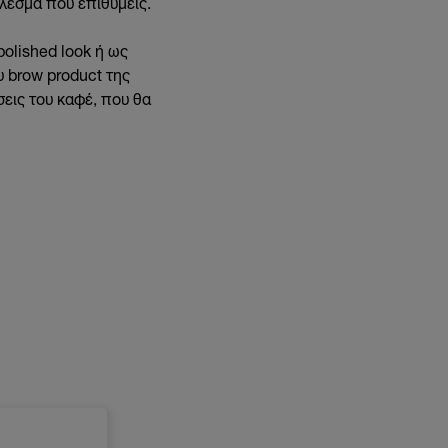
έλεσμα που επιθυμείς.
polished look ή ως
 brow product της
εις του καφέ, που θα