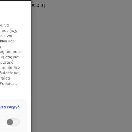
γίες, για να πάρεις τη
ου να
σας (π.χ.
s είναι
kies και
α
οσαρμόσουμε
υή σας για
ημιστικό
α οποία δεν
θμίσετε και
ά πάσα
«Ρυθμίσεις
ντα ενεργό