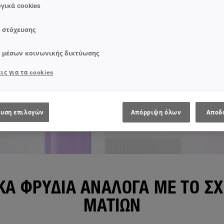
γικά cookies
s στόχευσης
s μέσων κοινωνικής δικτύωσης
ις για τα cookies
υση επιλογών
Απόρριψη όλων
Αποδ
ΙΚΆ ΦΡΎΔΙΑ ΑΝΆΛΟΓΑ ΜΕ ΤΟ Σ
ΜΑΤΙΏΝ