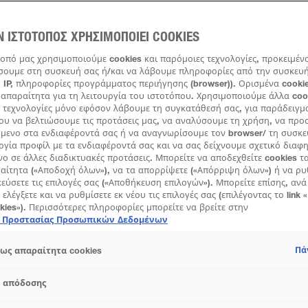
μάτια σου να κάνεις, οι ειδικοί μας έδωσαν κάποιες γενικές οδη
σωστή απόφαση.
Ν ΙΣΤΟΤΟΠΟΣ ΧΡΗΣΙΜΟΠΟΙΕΙ COOKIES
τοπό μας χρησιμοποιούμε cookies και παρόμοιες τεχνολογίες, προκειμέν
ουμε στη συσκευή σας ή/και να λάβουμε πληροφορίες από την συσκευή 
 IP, πληροφορίες προγράμματος περιήγησης (browser)). Ορισμένα cookie
απαραίτητα για τη λειτουργία του ιστοτόπου. Χρησιμοποιούμε άλλα coo
 τεχνολογίες μόνο εφόσον λάβουμε τη συγκατάθεσή σας, για παράδειγμ
ου να βελτιώσουμε τις προτάσεις μας, να αναλύσουμε τη χρήση, να πρ
όμενο στα ενδιαφέροντά σας ή να αναγνωρίσουμε τον browser/ τη συσκε
ργία προφίλ με τα ενδιαφέροντά σας και να σας δείχνουμε σχετικό διαφ
νο σε άλλες διαδικτυακές προτάσεις. Μπορείτε να αποδεχθείτε cookies τ
ραίτητα («Αποδοχή όλων»), να τα απορρίψετε («Απόρριψη όλων») ή να ρυ
εύσετε τις επιλογές σας («Αποθήκευση επιλογών»). Μπορείτε επίσης, αν
 ελέγξετε και να ρυθμίσετε εκ νέου τις επιλογές σας (επιλέγοντας το link 
okies»). Περισσότερες πληροφορίες μπορείτε να βρείτε στην
ή Προστασίας Προσωπικών Δεδομένων
Πά
ως απαραίτητα cookies
s απόδοσης