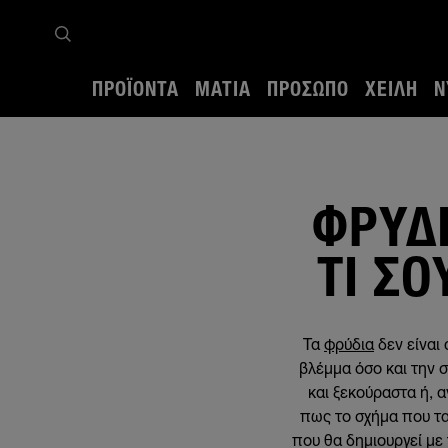
ΠΡΟΪΌΝΤΑ
ΜΆΤΙΑ
ΠΡΌΣΩΠΟ
ΧΕΊΛΗ
Ν
Αρχική σελίδα
Makeup Tips
Μάτια
Φρύδια
Φρύδια ανάλογα με τα μάτια: Τι σου
ΦΡΎΔΙ
ΤΙ ΣΟ
Τα
φρύδια
δεν είναι
βλέμμα όσο και την 
και ξεκούραστα ή, α
πως το σχήμα που τα
που θα δημιουργεί με