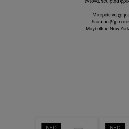
έντονα, sculpted φρύ
Μπορείς να χρησιμ
δεύτερο βήμα στα
Maybelline New York
ΝΈΟ
ΝΈΟ