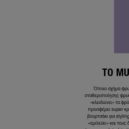
ΤΟ MU
Όποιο σχήμα φρυδι
σταθεροποίησης φρυ
«κλειδώνει» τα φρύ
προσφέρει super κρά
βουρτσάκι για styli
«σμιλεύει» και τους 