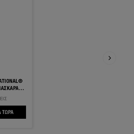
ATIONAL®
 & ΟΓΚΟ
ΕΙΣ
Α
ΥΒΙ ΦΡΥΔΙΩΝ ΓΙΑ ΣΧΗΜΑΤΙΣΜΟ
 ΤΏΡΑ
LASH SENSATIONAL® SKY HIGH ΜΑΣΚΑΡΑ ΓΙΑ ΜΗΚΟΣ