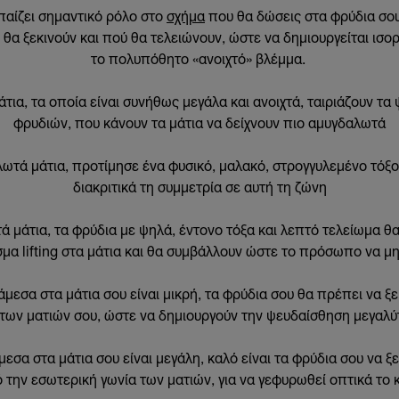
παίζει σημαντικό ρόλο στο
σχήμα
που θα δώσεις στα φρύδια σου
υ θα ξεκινούν και πού θα τελειώνουν, ώστε να δημιουργείται ισο
το πολυπόθητο «ανοιχτό» βλέμμα.
τια, τα οποία είναι συνήθως μεγάλα και ανοιχτά, ταιριάζουν τα
φρυδιών, που κάνουν τα μάτια να δείχνουν πιο αμυγδαλωτά
λωτά μάτια, προτίμησε ένα φυσικό, μαλακό, στρογγυλεμένο τόξο
διακριτικά τη συμμετρία σε αυτή τη ζώνη
ά μάτια, τα φρύδια με ψηλά, έντονο τόξα και λεπτό τελείωμα θ
μα lifting στα μάτια και θα συμβάλλουν ώστε το πρόσωπο να μη
εσα στα μάτια σου είναι μικρή, τα φρύδια σου θα πρέπει να ξε
 των ματιών σου, ώστε να δημιουργούν την ψευδαίσθηση μεγαλ
εσα στα μάτια σου είναι μεγάλη, καλό είναι τα φρύδια σου να ξε
 την εσωτερική γωνία των ματιών, για να γεφυρωθεί οπτικά το 