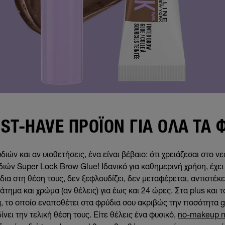
ST-HAVE ΠΡΟΪΌΝ ΓΙΑ ΌΛΑ ΤΑ 
ών και αν υιοθετήσεις, ένα είναι βέβαιο: ότι χρειάζεσαι στο ν
διών
Super Lock Brow Glue
! Ιδανικό για καθημερινή χρήση, έχ
δια στη θέση τους, δεν ξεφλουδίζει, δεν μεταφέρεται, αντιστέκε
τημα και χρώμα (αν θέλεις) για έως και 24 ώρες. Στα plus και τ
ng, το οποίο εναποθέτει στα φρύδια σου ακριβώς την ποσότητα ge
δίνει την τελική θέση τους. Είτε θέλεις ένα φυσικό,
no-makeup m