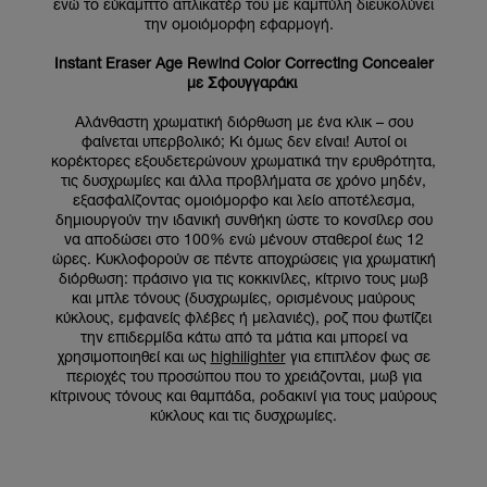
ενώ το εύκαμπτο απλικατέρ του με καμπύλη διευκολύνει
την ομοιόμορφη εφαρμογή.
Instant Eraser Age Rewind Color Correcting Concealer
με Σφουγγαράκι
Αλάνθαστη χρωματική διόρθωση με ένα κλικ – σου
φαίνεται υπερβολικό; Κι όμως δεν είναι! Αυτοί οι
κορέκτορες εξουδετερώνουν χρωματικά την ερυθρότητα,
τις δυσχρωμίες και άλλα προβλήματα σε χρόνο μηδέν,
εξασφαλίζοντας ομοιόμορφο και λείο αποτέλεσμα,
δημιουργούν την ιδανική συνθήκη ώστε το κονσίλερ σου
να αποδώσει στο 100% ενώ μένουν σταθεροί έως 12
ώρες. Κυκλοφορούν σε πέντε αποχρώσεις για χρωματική
διόρθωση: πράσινο για τις κοκκινίλες, κίτρινο τους μωβ
και μπλε τόνους (δυσχρωμίες, ορισμένους μαύρους
κύκλους, εμφανείς φλέβες ή μελανιές), ροζ που φωτίζει
την επιδερμίδα κάτω από τα μάτια και μπορεί να
χρησιμοποιηθεί και ως
highilighter
για επιπλέον φως σε
περιοχές του προσώπου που το χρειάζονται, μωβ για
κίτρινους τόνους και θαμπάδα, ροδακινί για τους μαύρους
κύκλους και τις δυσχρωμίες.