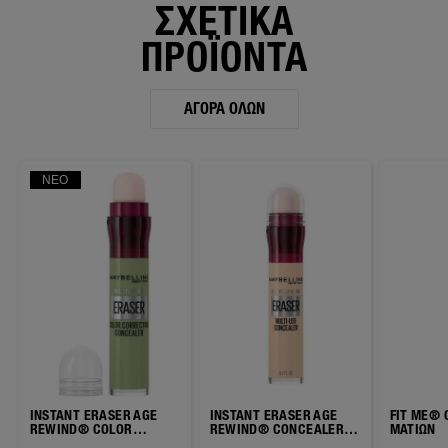
ΣΧΕΤΙΚΑ
ΠΡΟΪΟΝΤΑ
ΑΓΟΡΆ ΌΛΩΝ
ΝΈΟ
INSTANT ERASER AGE
INSTANT ERASER AGE
FIT ME®
REWIND® COLOR
REWIND® CONCEALER
ΜΑΤΙΩΝ
CORRECTING
ΜΕ ΣΦΟΥΓΓΑΡΑΚΙ