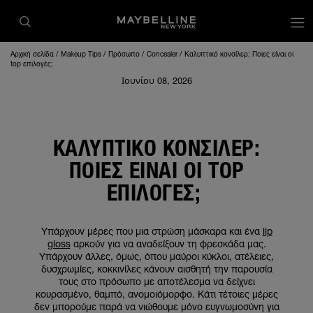
op
Αρχική σελίδα
Makeup Tips
Πρόσωπο
Concealer
Καλυπτικό κονσίλερ: Ποιες είναι οι
top επιλογές;
Ιουνίου 08, 2026
ΚΑΛΥΠΤΙΚΌ ΚΟΝΣΊΛΕΡ:
ΠΟΙΕΣ ΕΊΝΑΙ ΟΙ TOP
ΕΠΙΛΟΓΈΣ;
Υπάρχουν μέρες που μια στρώση μάσκαρα και ένα
lip
gloss
αρκούν για να αναδείξουν τη φρεσκάδα μας.
Υπάρχουν άλλες, όμως, όπου μαύροι κύκλοι, ατέλειες,
δυσχρωμίες, κοκκινίλες κάνουν αισθητή την παρουσία
τους στο πρόσωπο με αποτέλεσμα να δείχνει
κουρασμένο, θαμπό, ανομοιόμορφο. Κάτι τέτοιες μέρες
δεν μπορούμε παρά να νιώθουμε μόνο ευγνωμοσύνη για