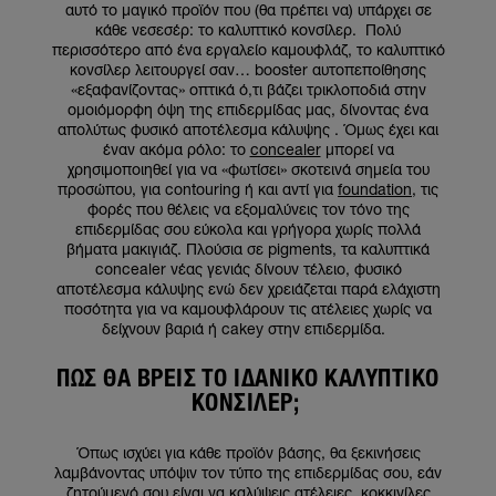
αυτό το μαγικό προϊόν που (θα πρέπει να) υπάρχει σε
κάθε νεσεσέρ: το καλυπτικό κονσίλερ. Πολύ
περισσότερο από ένα εργαλείο καμουφλάζ, το καλυπτικό
κονσίλερ λειτουργεί σαν… booster αυτοπεποίθησης
«εξαφανίζοντας» οπτικά ό,τι βάζει τρικλοποδιά στην
ομοιόμορφη όψη της επιδερμίδας μας, δίνοντας ένα
απολύτως φυσικό αποτέλεσμα κάλυψης . Όμως έχει και
έναν ακόμα ρόλο: το
concealer
μπορεί να
χρησιμοποιηθεί για να «φωτίσει» σκοτεινά σημεία του
προσώπου, για contouring ή και αντί για
foundation
, τις
φορές που θέλεις να εξομαλύνεις τον τόνο της
επιδερμίδας σου εύκολα και γρήγορα χωρίς πολλά
βήματα μακιγιάζ. Πλούσια σε pigments, τα καλυπτικά
concealer νέας γενιάς δίνουν τέλειο, φυσικό
αποτέλεσμα κάλυψης ενώ δεν χρειάζεται παρά ελάχιστη
ποσότητα για να καμουφλάρουν τις ατέλειες χωρίς να
δείχνουν βαριά ή cakey στην επιδερμίδα.
ΠΏΣ ΘΑ ΒΡΕΙΣ ΤΟ ΙΔΑΝΙΚΌ ΚΑΛΥΠΤΙΚΌ
ΚΟΝΣΊΛΕΡ;
Όπως ισχύει για κάθε προϊόν βάσης, θα ξεκινήσεις
λαμβάνοντας υπόψιν τον τύπο της επιδερμίδας σου, εάν
ζητούμενό σου είναι να καλύψεις ατέλειες, κοκκινίλες