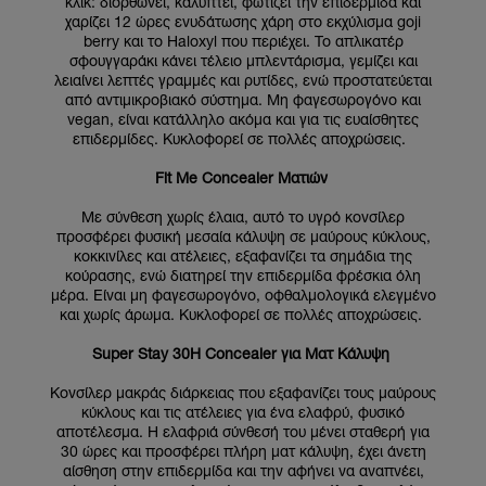
κλικ: διορθώνει, καλύπτει, φωτίζει την επιδερμίδα και
χαρίζει 12 ώρες ενυδάτωσης χάρη στο εκχύλισμα goji
berry και το Haloxyl που περιέχει. Το απλικατέρ
σφουγγαράκι κάνει τέλειο μπλεντάρισμα, γεμίζει και
λειαίνει λεπτές γραμμές και ρυτίδες, ενώ προστατεύεται
από αντιμικροβιακό σύστημα. Μη φαγεσωρογόνο και
vegan, είναι κατάλληλο ακόμα και για τις ευαίσθητες
επιδερμίδες. Κυκλοφορεί σε πολλές αποχρώσεις.
Fit Me Concealer Ματιών
Με σύνθεση χωρίς έλαια, αυτό το υγρό κονσίλερ
προσφέρει φυσική μεσαία κάλυψη σε μαύρους κύκλους,
κοκκινίλες και ατέλειες, εξαφανίζει τα σημάδια της
κούρασης, ενώ διατηρεί την επιδερμίδα φρέσκια όλη
μέρα. Είναι μη φαγεσωρογόνο, οφθαλμολογικά ελεγμένο
και χωρίς άρωμα. Κυκλοφορεί σε πολλές αποχρώσεις.
Super Stay 30H Concealer για Ματ Κάλυψη
Κονσίλερ μακράς διάρκειας που εξαφανίζει τους μαύρους
κύκλους και τις ατέλειες για ένα ελαφρύ, φυσικό
αποτέλεσμα. Η ελαφριά σύνθεσή του μένει σταθερή για
30 ώρες και προσφέρει πλήρη ματ κάλυψη, έχει άνετη
αίσθηση στην επιδερμίδα και την αφήνει να αναπνέει,