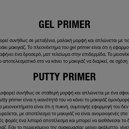
GEL PRIMER
ρεί συνήθως σε μεταξένια, μαλακή μορφή και απλώνεται με τι
άκι μακιγιάζ. Το πλεονέκτημα του gel primer είναι ότι η εφαρμο
αφήνει ένα δροσερό, ματ τελείωμα στην επιδερμίδα. Το μειονέκτη
 αποτελεσματικό στο να κάνει το μακιγιάζ να διαρκεί, σε σχέση
PUTTY PRIMER
κλοφορεί συνήθως σε σταθερή μορφή και απλώνεται με ένα σφουγ
tty primer είναι η ικανότητά του να κάνει το μακιγιάζ ομοιόμορφ
α μειονεκτήματα είναι ότι η πυκνή, συμπαγής εφαρμογή του δεν 
ρεύεται, με αποτέλεσμα το μακιγιάζ να είναι ανομοιογενές σ
ές φορές ένα λιπαρό αποτέλεσμα και μπορεί να αισθάνεσαι το
ιάζ. Εάν το περιεχόμενο της συσκευασίας μείνει ακάλυπτο, γίνετ