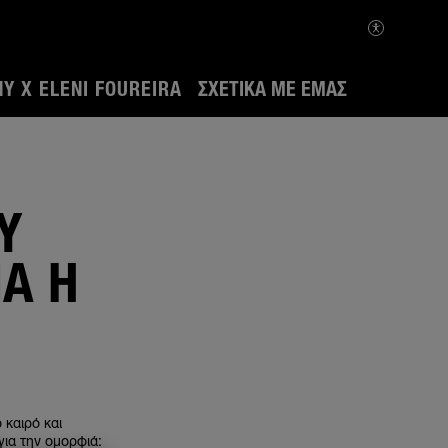
Y X ELENI FOUREIRA
ΣΧΕΤΙΚΆ ΜΕ ΕΜΆΣ
Y
ΙΑ Η
 καιρό και
για την ομορφιά: