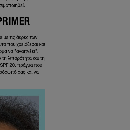
σιμοποιηθεί.
PRIMER
ι με τις άκρες των
υτά που χρειάζεσαι και
ρμα να "αναπνέει".
ό τη λιπαρότητα και τη
ο SPF 20, πράγμα που
πρόσωπό σας και να