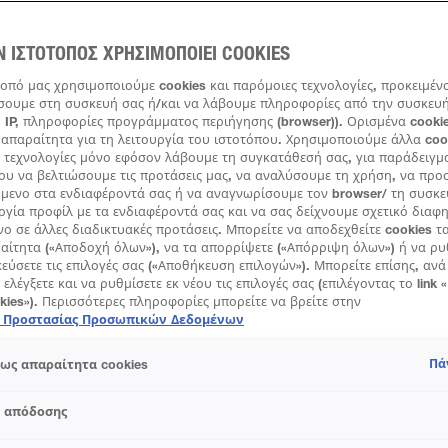
η που απλώνεται στο δέρμα πριν από την τοποθέτηση του foundation δ
ερό “καμβά” για να εφαρμοστεί ομοιόμορφα και άψογα το μακιγιάζ. Όπως
πάρχουν αρκετές παραλλαγές primer στην αγορά: Σταθερές, συμπαγείς 
Ν ΙΣΤΟΤΟΠΟΣ ΧΡΗΣΙΜΟΠΟΙΕΙ COOKIES
ύν σε συσκευασία compact και πιο υγρές, απαλές συνθέσεις που κυκλ
. Ποια είναι η καλύτερη επιλογή; Ποιο έχει τα περισσότερα πλεονεκτήμ
τοπό μας χρησιμοποιούμε cookies και παρόμοιες τεχνολογίες, προκειμέν
αναλύσουμε.
ουμε στη συσκευή σας ή/και να λάβουμε πληροφορίες από την συσκευή 
 IP, πληροφορίες προγράμματος περιήγησης (browser)). Ορισμένα cookie
απαραίτητα για τη λειτουργία του ιστοτόπου. Χρησιμοποιούμε άλλα coo
 τεχνολογίες μόνο εφόσον λάβουμε τη συγκατάθεσή σας, για παράδειγμ
ου να βελτιώσουμε τις προτάσεις μας, να αναλύσουμε τη χρήση, να πρ
όμενο στα ενδιαφέροντά σας ή να αναγνωρίσουμε τον browser/ τη συσκε
ργία προφίλ με τα ενδιαφέροντά σας και να σας δείχνουμε σχετικό διαφ
νο σε άλλες διαδικτυακές προτάσεις. Μπορείτε να αποδεχθείτε cookies τ
ραίτητα («Αποδοχή όλων»), να τα απορρίψετε («Απόρριψη όλων») ή να ρυ
εύσετε τις επιλογές σας («Αποθήκευση επιλογών»). Μπορείτε επίσης, αν
 ελέγξετε και να ρυθμίσετε εκ νέου τις επιλογές σας (επιλέγοντας το link 
okies»). Περισσότερες πληροφορίες μπορείτε να βρείτε στην
ή Προστασίας Προσωπικών Δεδομένων
Πά
ως απαραίτητα cookies
s απόδοσης