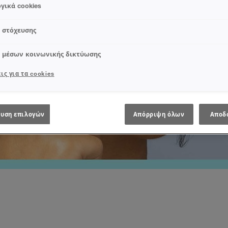
γικά cookies
s στόχευσης
s μέσων κοινωνικής δικτύωσης
ις για τα cookies
υση επιλογών
Απόρριψη όλων
Αποδ