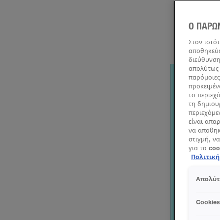
Μια μικρή δόσ
λείο, σταθ
καταλάβει, υ
Ο ΠΑΡΩ
κυκλοφορο
σωληνάριο
Στον ιστό
αποθηκεύσ
διεύθυνση
απολύτως 
παρόμοιες
προκειμέν
το περιεχ
τη δημιου
περιεχόμε
είναι απα
να αποθηκ
στιγμή, να
για τα co
Πολιτικ
Απολύτ
Cookie