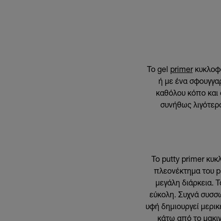
Το gel
primer
κυκλοφο
ή με ένα σφουγγαρ
καθόλου κόπο και 
συνήθως λιγότερο
Το putty primer κυ
πλεονέκτημα του pu
μεγάλη διάρκεια. Τ
εύκολη. Συχνά συσσω
υφή δημιουργεί μερικ
κάτω από το μακιγ