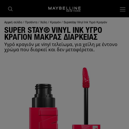
op
Αρχική σελίδα
Προϊόντα
Χείλη
Κραγιόν
Superstay Vinyl Ink Υγρό Κραγιόν
SUPER STAY® VINYL INK ΥΓΡΌ
ΚΡΑΓΙΟΝ ΜΑΚΡΆΣ ΔΙΆΡΚΕΙΑΣ
Υγρό κραγιόν με vinyl τελείωμα, για χείλη με έντονο
χρώμα που διαρκεί και δεν μεταφέρεται.