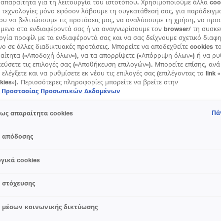
απαραίτητα για τη λειτουργία του ιστοτόπου. Χρησιμοποιούμε άλλα coo
PINK
 τεχνολογίες μόνο εφόσον λάβουμε τη συγκατάθεσή σας, για παράδειγμ
ου να βελτιώσουμε τις προτάσεις μας, να αναλύσουμε τη χρήση, να πρ
όμενο στα ενδιαφέροντά σας ή να αναγνωρίσουμε τον browser/ τη συσκε
ΔΟΚΙΜΑΣΕ Τ
ργία προφίλ με τα ενδιαφέροντά σας και να σας δείχνουμε σχετικό διαφ
νο σε άλλες διαδικτυακές προτάσεις. Μπορείτε να αποδεχθείτε cookies τ
ραίτητα («Αποδοχή όλων»), να τα απορρίψετε («Απόρριψη όλων») ή να ρυ
εύσετε τις επιλογές σας («Αποθήκευση επιλογών»). Μπορείτε επίσης, αν
 ελέγξετε και να ρυθμίσετε εκ νέου τις επιλογές σας (επιλέγοντας το link 
ΣΧΕΤΙΚΆ
okies»). Περισσότερες πληροφορίες μπορείτε να βρείτε στην
ή Προστασίας Προσωπικών Δεδομένων
Ανακάλυψε το Super 
Color της Maybelline
Πά
ως απαραίτητα cookies
θεραπεία που ενδυνα
ομοιόμορφο ημιδιάφ
s απόδοσης
ΠΛΕΟΝΕΚΤΉΜΑ
γικά cookies
s στόχευσης
ΟΔΗΓΙΕΣ ΧΡΗΣΗ
s μέσων κοινωνικής δικτύωσης
ΣΥΣΤΑΤΙΚΆ