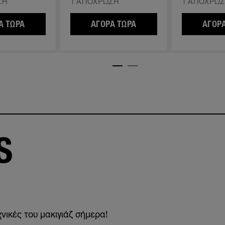
ΣΗ
1 ΑΠΌΧΡΩΣΗ
1 ΑΠΌΧΡΩ
ΣΚΛΗΡΥΝΤΙΚΌ ΝΥΧΙΏΝ
MANICURE QUICK DRY TOP COAT
Ά ΤΏΡΑ
SUPERSTAY 3D GEL EFFECT PLUMPING TOP COAT
ΑΓΟΡΆ ΤΏΡΑ
SUPERSTAY DURCI PAS
ΑΓΟΡΆ
S
χνικές του μακιγιάζ σήμερα!