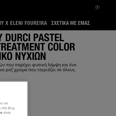
Y X ELENI FOUREIRA
ΣΧΕΤΙΚΆ ΜΕ ΕΜΆΣ
 DURCI PASTEL
TREATMENT COLOR
ΙΚΌ ΝΥΧΙΏΝ
ών που παρέχει φυσική λάμψη και ένα
ο ροζ χρώμα που ταιριάζει σε όλους.
ου να
σας (π.χ.
s είναι