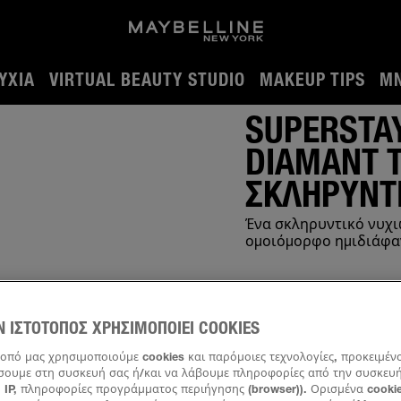
ΎΧΙΑ
VIRTUAL BEAUTY STUDIO
MAKEUP TIPS
MN
nt Treatment Color Σκληρυντικό Νυχιών
SUPERSTAY
DIAMANT 
ΣΚΛΗΡΥΝΤ
Ένα σκληρυντικό νυχι
ομοιόμορφο ημιδιάφαν
Ν ΙΣΤΟΤΟΠΟΣ ΧΡΗΣΙΜΟΠΟΙΕΙ COOKIES
τοπό μας χρησιμοποιούμε cookies και παρόμοιες τεχνολογίες, προκειμέν
ουμε στη συσκευή σας ή/και να λάβουμε πληροφορίες από την συσκευή 
 IP, πληροφορίες προγράμματος περιήγησης (browser)). Ορισμένα cookie