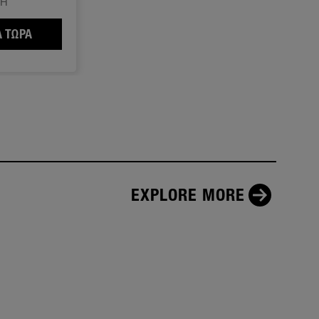
ΣΗ
TEL DIAMANT BASE TREATMENT ΣΚΛΗΡΥΝΤΙΚΌ ΝΥΧΙΏΝ
 ΤΏΡΑ
FAST GEL TOP COAT ΝΥΧΙΩΝ
EXPLORE MORE