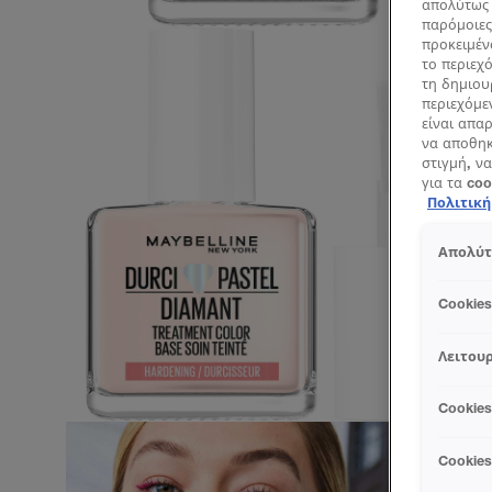
απολύτως 
παρόμοιες
προκειμέν
το περιεχ
τη δημιου
περιεχόμε
είναι απα
να αποθηκ
στιγμή, να
για τα co
Πολιτικ
Απολύτ
Cookie
Λειτουρ
Cookie
Cookie