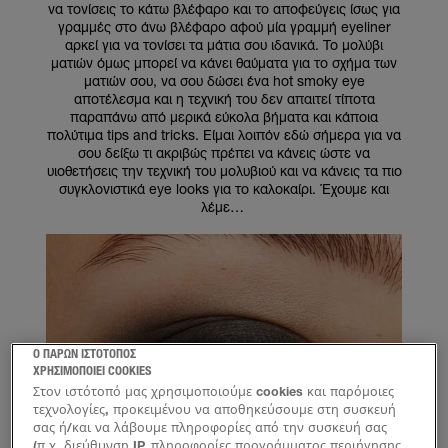
να τονίσεις το κάτω βλέφαρο και το αποφεύγεις ίσως για
γραμμές στο άνω βλέφαρο αφού μία γραμμή eyeliner
αρκεί για να τονίσει τα μάτια σου ιδανικά. Το μολύβι
ματιών όμως μπορεί να κάνει θαύματα για το σχήμα των
ματιών σου, να σου δώσει ένα hot smoky eye
αποτέλεσμα και η τεχνική του δεν απαιτεί τίποτα
παραπάνω από μερικά εύκολα βήματα και κάποια
πολύτιμα tips and tricks. Είμαι λοιπόν εδώ σήμερα για να
σου δείξω τι ακριβώς πρέπει να κάνεις ώστε να
υιοθετήσεις την τεχνική του μολυβιού και να κάνεις τα πιο
συγκλονιστικά eye looks για το καλοκαίρι. Έχουμε και
λέμε…
Ο ΠΑΡΩΝ ΙΣΤΟΤΟΠΟΣ
ΧΡΗΣΙΜΟΠΟΙΕΙ COOKIES
Στον ιστότοπό μας χρησιμοποιούμε cookies και παρόμοιες
τεχνολογίες, προκειμένου να αποθηκεύσουμε στη συσκευή
σας ή/και να λάβουμε πληροφορίες από την συσκευή σας
(π.χ. διεύθυνση IP, πληροφορίες προγράμματος περιήγησης