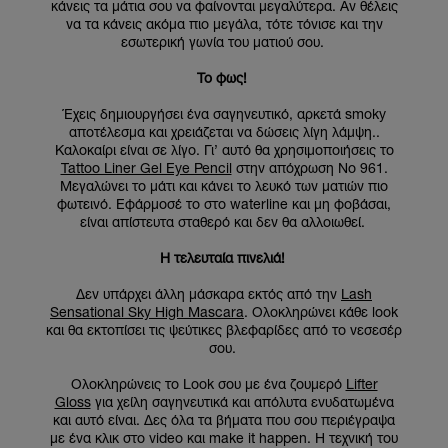
κάνεις τα μάτια σου να φαίνονται μεγαλύτερα. Αν θέλεις
να τα κάνεις ακόμα πιο μεγάλα, τότε τόνισε και την
εσωτερική γωνία του ματιού σου.
Το φως!
Έχεις δημιουργήσει ένα σαγηνευτικό, αρκετά smoky
αποτέλεσμα και χρειάζεται να δώσεις λίγη λάμψη..
Καλοκαίρι είναι σε λίγο. Γι’ αυτό θα χρησιμοποιήσεις το
Tattoo Liner Gel Eye Pencil
στην απόχρωση Νο 961.
Μεγαλώνει το μάτι και κάνει το λευκό των ματιών πιο
φωτεινό. Εφάρμοσέ το στο waterline και μη φοβάσαι,
είναι απίστευτα σταθερό και δεν θα αλλοιωθεί.
Η τελευταία πινελιά!
Δεν υπάρχει άλλη μάσκαρα εκτός από την
Lash
Sensational Sky High Mascara
. Ολοκληρώνει κάθε look
και θα εκτοπίσει τις ψεύτικες βλεφαρίδες από το νεσεσέρ
σου.
Ολοκληρώνεις το Look σου με ένα ζουμερό
Lifter
Gloss
για χείλη σαγηνευτικά και απόλυτα ενυδατωμένα
και αυτό είναι. Δες όλα τα βήματα που σου περιέγραψα
με ένα κλικ στο video και make it happen. Η τεχνική του