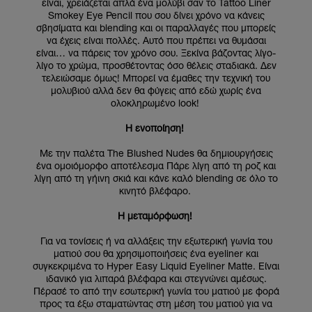
είναι, χρειάζεται απλά ένα μολύβι σαν το Tattoo Liner
Smokey Eye Pencil που σου δίνει χρόνο να κάνεις
σβησίματα και blending και οι παραλλαγές που μπορείς
να έχεις είναι πολλές. Αυτό που πρέπει να θυμάσαι
είναι… να πάρεις τον χρόνο σου. Ξεκίνα βάζοντας λίγο-
λίγο το χρώμα, προσθέτοντας όσο θέλεις σταδιακά. Δεν
τελειώσαμε όμως! Μπορεί να έμαθες την τεχνική του
μολυβιού αλλά δεν θα φύγεις από εδώ χωρίς ένα
ολοκληρωμένο look!
Η ενοποίηση!
Με την παλέτα The Blushed Nudes θα δημιουργήσεις
ένα ομοιόμορφο αποτέλεσμα Πάρε λίγη από τη ροζ και
λίγη από τη γήινη σκιά και κάνε καλό blending σε όλο το
κινητό βλέφαρο.
Η μεταμόρφωση!
Για να τονίσεις ή να αλλάξεις την εξωτερική γωνία του
ματιού σου θα χρησιμοποιήσεις ένα eyeliner και
συγκεκριμένα το Hyper Easy Liquid Eyeliner Matte. Είναι
ιδανικό για λιπαρά βλέφαρα και στεγνώνει αμέσως.
Πέρασέ το από την εσωτερική γωνία του ματιού με φορά
προς τα έξω σταματώντας στη μέση του ματιού για να