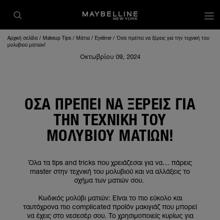
op
Αρχική σελίδα
Makeup Tips
Μάτια
Eyeliner
Όσα πρέπει να ξέρεις για την τεχνική του
μολυβιού ματιών!
Οκτωβρίου 09, 2024
ΌΣΑ ΠΡΈΠΕΙ ΝΑ ΞΈΡΕΙΣ ΓΙΑ
ΤΗΝ ΤΕΧΝΙΚΉ ΤΟΥ
ΜΟΛΥΒΙΟΎ ΜΑΤΙΏΝ!
Όλα τα tips and tricks που χρειάζεσαι για να… πάρεις
master στην τεχνική του μολυβιού και να αλλάξεις το
σχήμα των ματιών σου.
Κωδικός μολύβι ματιών: Είναι το πιο εύκολο και
ταυτόχρονα πιο complicated προϊόν μακιγιάζ που μπορεί
να έχεις στο νεσεσέρ σου. Το χρησιμοποιείς κυρίως για