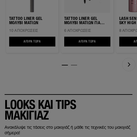
TATTOO LINER GEL
TATTOO LINER GEL
LASH SE
ΜΟΛΥΒΙ ΜΑΤΙΩΝ
ΜΟΛΥΒΙ ΜΑΤΙΩΝ ΓΙΑ
SKY HIGH ΜΑΣΚΑΡΑ ΓΙ
SMOKEY LOOK
ΜΗΚΟΣ &
10 ΑΠΟΧΡΏΣΕΙΣ
6 ΑΠΟΧΡΏΣΕΙΣ
8 ΑΠΟΧΡΏ
ΑΓΟΡΆ ΤΏΡΑ
TATTOO LINER GEL ΜΟΛΥΒΙ ΜΑΤΙΩΝ
ΑΓΟΡΆ ΤΏΡΑ
TATTOO LINER GEL ΜΟΛΥΒΙ Μ
Α
LOOKS ΚΑΙ TIPS
ΜΑΚΙΓΙΑΖ
Ανακάλυψε τις τάσεις στο μακιγιάζ ή μάθε τις τεχνικές του μακιγιάζ
σήμερα!