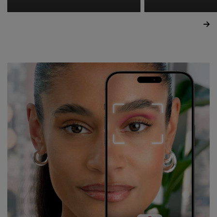
ΛΕΠΤΉ ΤΗΝ ΓΡΑΜΜΉ
ΚΆΝΕΙ ΤΑ Μ
ΤΟΥ EYELINER;
ΜΙΚΡΌΤΕΡΑ