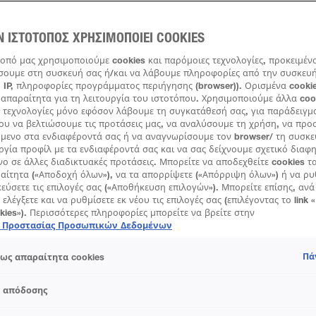
Ν ΙΣΤΟΤΟΠΟΣ ΧΡΗΣΙΜΟΠΟΙΕΙ COOKIES
τοπό μας χρησιμοποιούμε cookies και παρόμοιες τεχνολογίες, προκειμέν
ουμε στη συσκευή σας ή/και να λάβουμε πληροφορίες από την συσκευή 
 IP, πληροφορίες προγράμματος περιήγησης (browser)). Ορισμένα cookie
απαραίτητα για τη λειτουργία του ιστοτόπου. Χρησιμοποιούμε άλλα coo
 τεχνολογίες μόνο εφόσον λάβουμε τη συγκατάθεσή σας, για παράδειγμ
ου να βελτιώσουμε τις προτάσεις μας, να αναλύσουμε τη χρήση, να πρ
όμενο στα ενδιαφέροντά σας ή να αναγνωρίσουμε τον browser/ τη συσκε
ργία προφίλ με τα ενδιαφέροντά σας και να σας δείχνουμε σχετικό διαφ
νο σε άλλες διαδικτυακές προτάσεις. Μπορείτε να αποδεχθείτε cookies τ
ραίτητα («Αποδοχή όλων»), να τα απορρίψετε («Απόρριψη όλων») ή να ρυ
εύσετε τις επιλογές σας («Αποθήκευση επιλογών»). Μπορείτε επίσης, αν
 ελέγξετε και να ρυθμίσετε εκ νέου τις επιλογές σας (επιλέγοντας το link 
okies»). Περισσότερες πληροφορίες μπορείτε να βρείτε στην
ή Προστασίας Προσωπικών Δεδομένων
Πά
ως απαραίτητα cookies
s απόδοσης