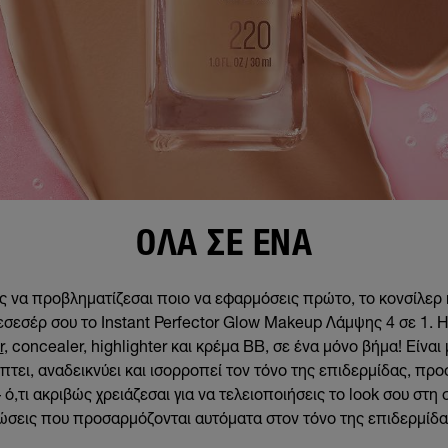
ΌΛΑ ΣΕ ΈΝΑ
ς να προβληματίζεσαι ποιο να εφαρμόσεις πρώτο, το κονσίλερ ή
νεσεσέρ σου το Instant Perfector Glow Makeup Λάμψης 4 σε 1. 
r
, concealer, highlighter και κρέμα ΒΒ, σε ένα μόνο βήμα! Είναι
πτει, αναδεικνύει και ισορροπεί τον τόνο της επιδερμίδας, π
ό,τι ακριβώς χρειάζεσαι για να τελειοποιήσεις το look σου στη 
σεις που προσαρμόζονται αυτόματα στον τόνο της επιδερμίδ