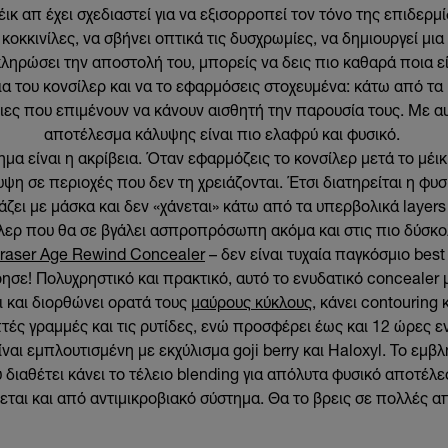
έικ απ έχει σχεδιαστεί για να εξισορροπεί τον τόνο της επιδερμί
 κοκκινίλες, να σβήνει οπτικά τις δυσχρωμίες, να δημιουργεί μι
ληρώσει την αποστολή του, μπορείς να δεις πιο καθαρά ποια εί
ια του κονσίλερ και να το εφαρμόσεις στοχευμένα: κάτω από τα 
ιες που επιμένουν να κάνουν αισθητή την παρουσία τους. Με α
αποτέλεσμα κάλυψης είναι πιο ελαφρύ και φυσικό.
μα είναι η ακρίβεια. Όταν εφαρμόζεις το κονσίλερ μετά το μέικ
ψη σε περιοχές που δεν τη χρειάζονται. Έτσι διατηρείται η φυσ
ζει με μάσκα και δεν «χάνεται» κάτω από τα υπερβολικά laye
ίλερ που θα σε βγάλει ασπροπρόσωπη ακόμα και στις πιο δύσκο
Eraser Age Rewind Concealer
– δεν είναι τυχαία παγκόσμιο best
σε! Πολυχρηστικό και πρακτικό, αυτό το ενυδατικό concealer 
ι και διορθώνει ορατά τους
μαύρους κύκλους
, κάνει contouring κ
πτές γραμμές και τις ρυτίδες, ενώ προσφέρει έως και 12 ώρες 
ναι εμπλουτισμένη με εκχύλισμα goji berry και Haloxyl. Το εμβ
 διαθέτει κάνει το τέλειο blending για απόλυτα φυσικό αποτέλ
ται και από αντιμικροβιακό σύστημα. Θα το βρεις σε πολλές 