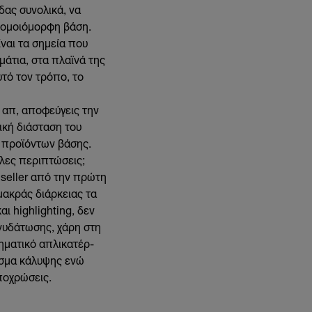
δας συνολικά, να
α ομοιόμορφη βάση.
ναι τα σημεία που
μάτια, στα πλαϊνά της
υτό τον τρόπο, το
 απ, αποφεύγεις την
ική διάσταση του
rs προϊόντων βάσης.
λες περιπτώσεις;
 seller από την πρώτη
μακράς διάρκειας τα
αι highlighting, δεν
ενυδάτωσης, χάρη στη
ληματικό απλικατέρ-
εσμα κάλυψης ενώ
αποχρώσεις.