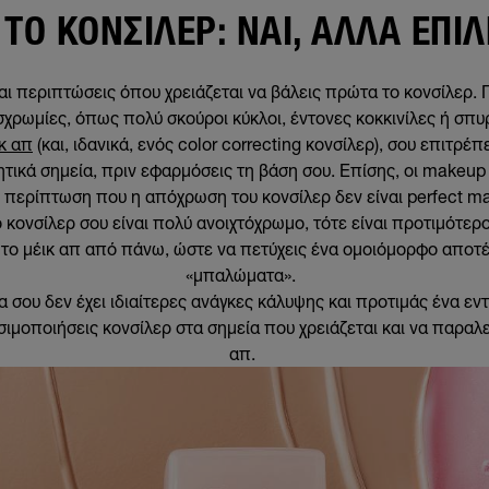
ΤΟ ΚΟΝΣΊΛΕΡ: ΝΑΙ, ΑΛΛΆ ΕΠΙ
ι περιπτώσεις όπου χρειάζεται να βάλεις πρώτα το κονσίλερ. Γ
χρωμίες, όπως πολύ σκούροι κύκλοι, έντονες κοκκινίλες ή σπυ
κ απ
(και, ιδανικά, ενός color correcting κονσίλερ), σου επιτρέ
τικά σημεία, πριν εφαρμόσεις τη βάση σου. Επίσης, οι makeup 
ν περίπτωση που η απόχρωση του κονσίλερ δεν είναι perfect mat
ο κονσίλερ σου είναι πολύ ανοιχτόχρωμο, τότε είναι προτιμότερ
 το μέικ απ από πάνω, ώστε να πετύχεις ένα ομοιόμορφο αποτ
«μπαλώματα».
α σου δεν έχει ιδιαίτερες ανάγκες κάλυψης και προτιμάς ένα εντ
ιμοποιήσεις κονσίλερ στα σημεία που χρειάζεται και να παραλε
απ.