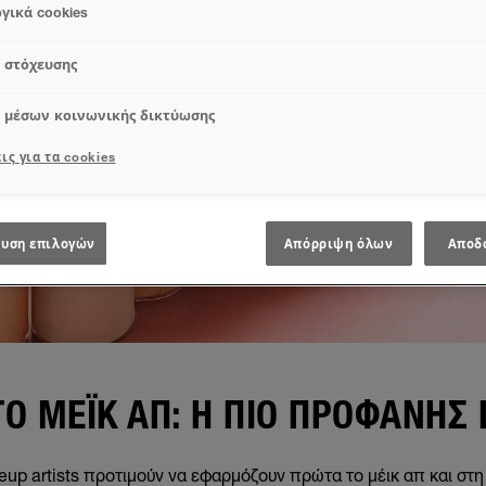
γικά cookies
s στόχευσης
s μέσων κοινωνικής δικτύωσης
ις για τα cookies
υση επιλογών
Απόρριψη όλων
Αποδ
ΤΟ ΜΈΙΚ ΑΠ: Η ΠΙΟ ΠΡΟΦΑΝΉΣ 
up artists προτιμούν να εφαρμόζουν πρώτα το μέικ απ και στη