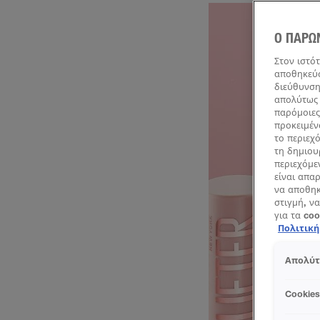
Ο ΠΑΡΩ
Στον ιστό
αποθηκεύσ
διεύθυνση
απολύτως 
παρόμοιες
προκειμέν
το περιεχ
τη δημιου
περιεχόμε
είναι απα
να αποθηκ
στιγμή, να
για τα co
Πολιτικ
Απολύτ
Cookie