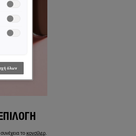
οχή όλων
ΕΠΙΛΟΓΉ
 συνέχεια το
κονσίλερ
.