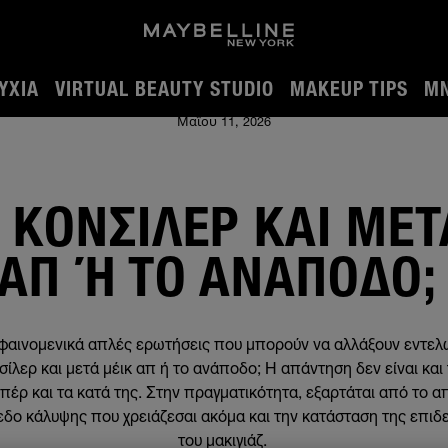
ΎΧΙΑ
VIRTUAL BEAUTY STUDIO
MAKEUP TIPS
MN
νάποδο;
Μαΐου 11, 2026
 ΚΟΝΣΊΛΕΡ ΚΑΙ ΜΕΤ
ΑΠ Ή ΤΟ ΑΝΆΠΟΔΟ;
ς φαινομενικά απλές ερωτήσεις που μπορούν να αλλάξουν εντε
σίλερ και μετά μέικ απ ή το ανάποδο; Η απάντηση δεν είναι κα
 υπέρ και τα κατά της. Στην πραγματικότητα, εξαρτάται από το 
πεδο κάλυψης που χρειάζεσαι ακόμα και την κατάσταση της επιδε
του μακιγιάζ.