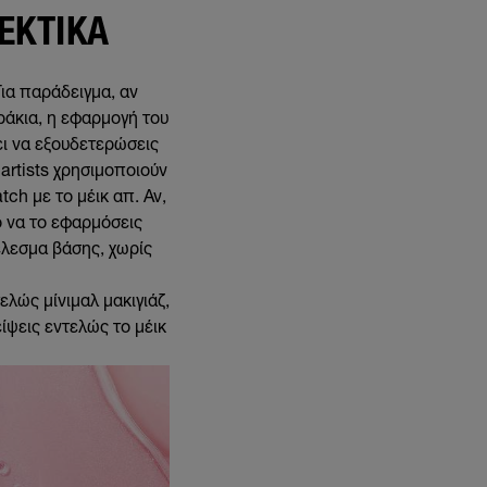
ΛΕΚΤΙΚΆ
ια παράδειγμα, αν
ράκια, η εφαρμογή του
πει να εξουδετερώσεις
artists χρησιμοποιούν
ch με το μέικ απ. Αν,
ο να το εφαρμόσεις
έλεσμα βάσης, χωρίς
ελώς μίνιμαλ μακιγιάζ,
ίψεις εντελώς το μέικ