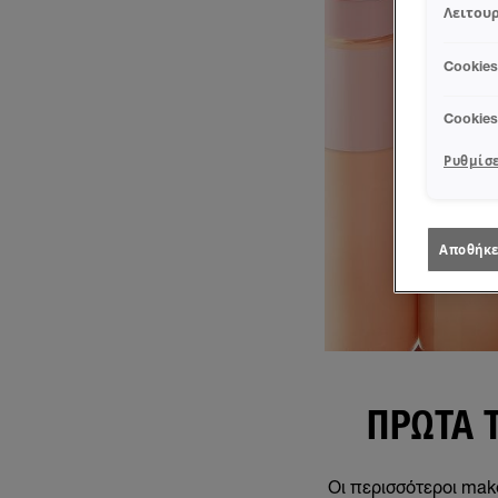
Λειτουρ
Cookie
Cookie
Ρυθμίσε
Αποθήκε
ΠΡΏΤΑ 
Οι περισσότεροι make