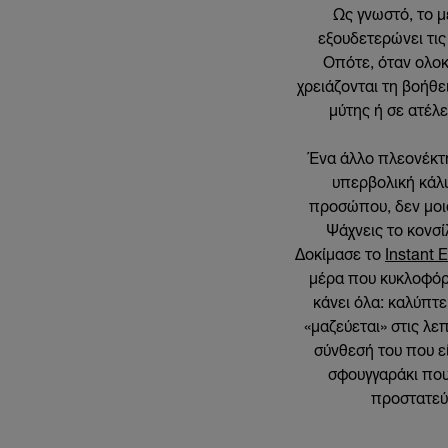
Ως γνωστό, το μ
εξουδετερώνει τις
Οπότε, όταν ολοκ
χρειάζονται τη βοήθε
μύτης ή σε ατέλε
Ένα άλλο πλεονέκτη
υπερβολική κάλυ
προσώπου, δεν μοιά
Ψάχνεις το κονσ
Δοκίμασε το
Instant 
μέρα που κυκλοφόρη
κάνει όλα: καλύπτε
«μαζεύεται» στις λε
σύνθεσή του που εί
σφουγγαράκι που
προστατεύε