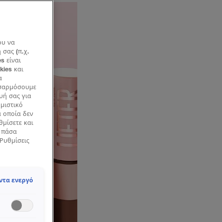
ου να
σας (π.χ.
s είναι
kies και
α
οσαρμόσουμε
υή σας για
ημιστικό
α οποία δεν
θμίσετε και
ά πάσα
«Ρυθμίσεις
ντα ενεργό