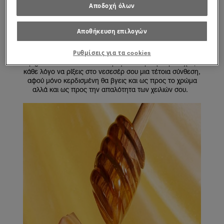
Αποδοχή όλων
Οι experts εξηγούν πως όταν η επιφάνεια των χειλιών
είναι καλά ενυδατωμένη ενισχύει την απόδοση και τη
Αποθήκευση επιλογών
ζωντάνια του χρώματος, καθώς τα ενυδατωμένα χείλη
αντανακλούν καλύτερα το φως και προσφέρουν έναν πιο
ομοιόμορφο καμβά με τον οποίο γίνονται ένα τα
Ρυθμίσεις για τα cookies
pigments του ενυδατικού κραγιόν. Συμπέρασμα: έχεις
κάθε λόγο να ρίξεις στο νεσεσέρ σου μια τέτοια σύνθεση,
αφού μόνο κερδισμένη θα βγεις και ως προς το χρώμα
αλλά και ως προς την απαλότητα των χειλιών σου.