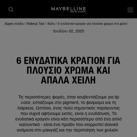
op
Αρχική σελίδα
Makeup Tips
Χείλη
6 ενυδατικά κραγιόν για πλούσιο χρώμα στα χείλη!
Ιουλίου 02, 2025
6 ΕΝΥΔΑΤΙΚΆ ΚΡΑΓΙΌΝ ΓΙΑ
ΠΛΟΎΣΙΟ ΧΡΏΜΑ ΚΑΙ
ΑΠΑΛΆ ΧΕΊΛΗ
Τις περισσότερες φορές, όταν κουβεντιάζουμε για lip
color, εστιάζουμε στο pigment, το φινίρισμα και τη
διάρκεια. Ωστόσο, ένας πολύ σημαντικός παράγοντας
που συχνά αφήνουμε εκτός, είναι η ενυδάτωση. Τα
ενυδατικά κραγιόν είναι κάτι περισσότερο από ένα απλό
καλλυντικό - είναι ένα προϊόν που ισορροπεί ιδανικά
ανάμεσα στο μακιγιάζ και την περιποίηση των χειλιών.