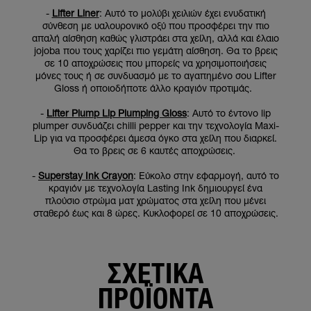
-
Lifter Liner
: Αυτό το μολύβι χειλιών έχει ενυδατική
σύνθεση με υαλουρονικό οξύ που προσφέρει την πιο
απαλή αίσθηση καθώς γλιστράει στα χείλη, αλλά και έλαιο
jojoba που τους χαρίζει πιο γεμάτη αίσθηση. Θα το βρεις
σε 10 αποχρώσεις που μπορείς να χρησιμοποιήσεις
μόνες τους ή σε συνδυασμό με το αγαπημένο σου Lifter
Gloss ή οποιοδήποτε άλλο κραγιόν προτιμάς.
-
Lifter Plump Lip Plumping Gloss
: Αυτό το έντονο lip
plumper συνδυάζει chilli pepper και την τεχνολογία Maxi-
Lip για να προσφέρει άμεσα όγκο στα χείλη που διαρκεί.
Θα το βρεις σε 6 καυτές αποχρώσεις.
-
Superstay Ink Crayon
: Εύκολο στην εφαρμογή, αυτό το
κραγιόν με τεχνολογία Lasting Ink δημιουργεί ένα
πλούσιο στρώμα ματ χρώματος στα χείλη που μένει
σταθερό έως και 8 ώρες. Κυκλοφορεί σε 10 αποχρώσεις.
ΣΧΕΤΙΚΑ
ΠΡΟΪΟΝΤΑ