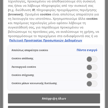
τεχνολογίες, προκειμένου να αποθηκεύσουμε στη συσκευή
σας ή/και να λάβουμε πληροφορίες από την συσκευή σας
(π.χ. διεύθυνση IP, πληροφορίες προγράμματος περιήγησης
(browser)). Ορισμένα cookies είναι απολύτως απαραίτητα για
τη λειτουργία του ιστοτόπου. Χρησιμοποιούμε άλλα cookies
και παρόμοιες τεχνολογίες μόνο εφόσον λάβουμε τη
συγκατάθεσή σας, για παράδειγμα προκειμένου να
βελτιώσουμε τις προτάσεις μας, να αναλύσουμε τη χρήση, να
προσαρμόσουμε το περιεχόμενο στα ενδιαφέροντά σας ή να
αναγνωρίσουμε τον browser/ τη συσκευή σας για τη
Πολιτική Προστασίας Προσωπικών Δεδομένων
δημιουργία προφίλ με τα ενδιαφέροντά σας και να σας
δείχνουμε σχετικό διαφημιστικό περιεχόμενο σε άλλες
Πάντα ενεργό
Απολύτως απαραίτητα cookies
διαδικτυακές προτάσεις. Μπορείτε να αποδεχθείτε cookies τα
οποία δεν είναι απαραίτητα («Αποδοχή όλων»), να τα
Cookies απόδοσης
απορρίψετε («Απόρριψη όλων») ή να ρυθμίσετε και να
αποθηκεύσετε τις επιλογές σας («Αποθήκευση επιλογών»).
Λειτουργικά cookies
Μπορείτε επίσης, ανά πάσα στιγμή, να ελέγξετε και να
ρυθμίσετε εκ νέου τις επιλογές σας (επιλέγοντας το link
Cookies στόχευσης
«Ρυθμίσεις για τα cookies»). Περισσότερες πληροφορίες
Cookies μέσων κοινωνικής δικτύωσης
μπορείτε να βρείτε στην
Απόρριψη όλων