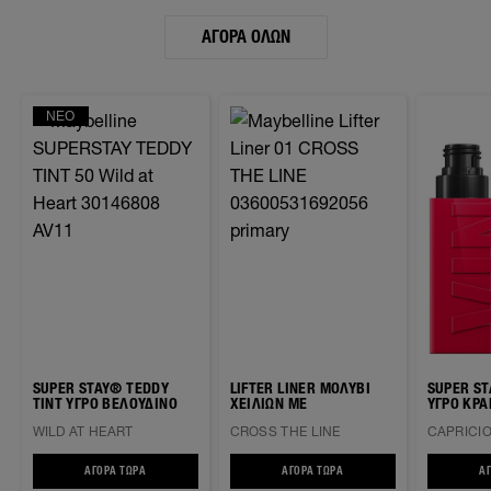
ΑΓΟΡΆ ΌΛΩΝ
ΝΈΟ
SUPER STAY® TEDDY
LIFTER LINER ΜΟΛΥΒΙ
SUPER STAY® VI
TINT ΥΓΡΌ ΒΕΛΟΎΔΙΝΟ
ΧΕΙΛΙΩΝ ΜΕ
ΥΓΡΌ ΚΡΑ
ΜΑΤ ΚΡΑΓΙΌΝ ΔΙΑΡΚΕΊΑΣ
ΥΑΛΟΥΡΟΝΙΚΟ ΟΞΥ
ΔΙΆΡΚΕΙΑ
WILD AT HEART
CROSS THE LINE
CAPRICI
ΑΓΟΡΆ ΤΏΡΑ
SUPER STAY® TEDDY TINT ΥΓΡΌ ΒΕΛΟΎΔΙΝΟ ΜΑΤ ΚΡΑΓΙΌΝ ΔΙΑΡΚΕΊΑΣ
ΑΓΟΡΆ ΤΏΡΑ
LIFTER LINER ΜΟΛΥΒΙ ΧΕΙΛΙ
Α