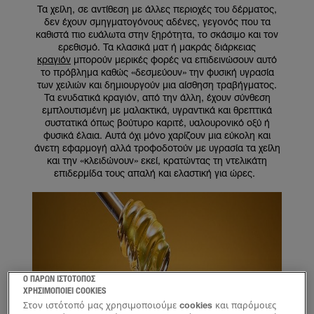
Τα χείλη, σε αντίθεση με άλλες περιοχές του δέρματος,
δεν έχουν σμηγματογόνους αδένες, γεγονός που τα
καθιστά πιο ευάλωτα στην ξηρότητα, το σκάσιμο και τον
ερεθισμό. Τα κλασικά ματ ή μακράς διάρκειας
κραγιόν
μπορούν μερικές φορές να επιδεινώσουν αυτό
το πρόβλημα καθώς «δεσμεύουν» την φυσική υγρασία
των χειλιών και δημιουργούν μια αίσθηση τραβήγματος.
Τα ενυδατικά κραγιόν, από την άλλη, έχουν σύνθεση
εμπλουτισμένη με μαλακτικά, υγραντικά και θρεπτικά
συστατικά όπως βούτυρο καριτέ, υαλουρονικό οξύ ή
φυσικά έλαια. Αυτά όχι μόνο χαρίζουν μια εύκολη και
άνετη εφαρμογή αλλά τροφοδοτούν με υγρασία τα χείλη
και την «κλειδώνουν» εκεί, κρατώντας τη ντελικάτη
επιδερμίδα τους απαλή και ελαστική για ώρες.
Ο ΠΑΡΩΝ ΙΣΤΟΤΟΠΟΣ
ΧΡΗΣΙΜΟΠΟΙΕΙ COOKIES
Στον ιστότοπό μας χρησιμοποιούμε cookies και παρόμοιες