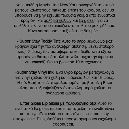
Και επειδή η Maybelline New York συνεργάζεται στενά
με τους καλύτερους makeup artists του κόσμου, δεν θα
μπορούσε να μην έχει μια πλούσια γκάμα από ενυδατικά
κραγιόν- και
μολύβια χειλιών
και
lip gloss
!- για να
επιλέξεις εκείνο που ταιριάζει στο στυλ του μακιγιάζ σου.
Kάνε screenshot και ξεκίνα τις δοκιμές:
-
Super Stay Teddy Tint
: Αυτό το υγρό βελούδινο ματ
κραγιόν έχει την πιο ανάλαφρη αίσθηση, μένει σταθερό
έως 12 ώρες, δεν μεταφέρεται και διαθέτει το έξτρα
προσόν να διατηρεί απαλά τα χείλη μέχρι την ώρα του
ντεμακιγιάζ. Θα το βρεις σε 10 αποχρώσεις.
-
Super Stay Vinyl Ink
: Ένα υγρό κραγιόν με τεχνολογία
για vinyl χρώμα στα χείλη και διάρκεια έως και 16 ώρες.
Η σύνθεσή του είναι εμπλουτισμένη με βιταμίνη Ε και
αλόη, που εξασφαλίζουν έντονο λαμπερό χρώμα με
ανάλαφρη αίσθηση.
-
Lifter Gloss Lip Gloss με Υαλουρονικό οξύ
: Αυτό το
ενυδατικό lip gloss περιποιείται τα χείλη, τα ενυδατώνει
και τα «γεμίζει» ενώ τους τα ντύνει με τις πιο juicy
αποχρώσεις. Plus, διαθέτει υπέροχο άρωμα και εκχύλισμα
coconut oil.